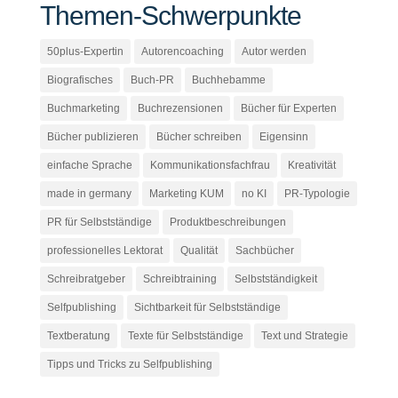
Themen-Schwerpunkte
50plus-Expertin
Autorencoaching
Autor werden
Biografisches
Buch-PR
Buchhebamme
Buchmarketing
Buchrezensionen
Bücher für Experten
Bücher publizieren
Bücher schreiben
Eigensinn
einfache Sprache
Kommunikationsfachfrau
Kreativität
made in germany
Marketing KUM
no KI
PR-Typologie
PR für Selbstständige
Produktbeschreibungen
professionelles Lektorat
Qualität
Sachbücher
Schreibratgeber
Schreibtraining
Selbstständigkeit
Selfpublishing
Sichtbarkeit für Selbstständige
Textberatung
Texte für Selbstständige
Text und Strategie
Tipps und Tricks zu Selfpublishing