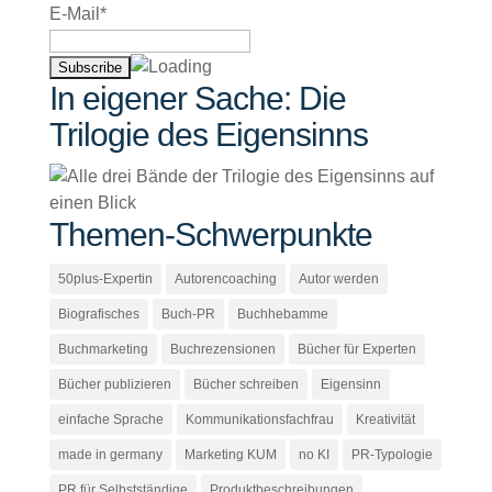
E-Mail*
In eigener Sache: Die
Trilogie des Eigensinns
Themen-Schwerpunkte
50plus-Expertin
Autorencoaching
Autor werden
Biografisches
Buch-PR
Buchhebamme
Buchmarketing
Buchrezensionen
Bücher für Experten
Bücher publizieren
Bücher schreiben
Eigensinn
einfache Sprache
Kommunikationsfachfrau
Kreativität
made in germany
Marketing KUM
no KI
PR-Typologie
PR für Selbstständige
Produktbeschreibungen