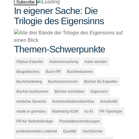
In eigener Sache: Die
Trilogie des Eigensinns
Themen-Schwerpunkte
50plus-Expertin
Autorencoaching
Autor werden
Biografisches
Buch-PR
Buchhebamme
Buchmarketing
Buchrezensionen
Bücher für Experten
Bücher publizieren
Bücher schreiben
Eigensinn
einfache Sprache
Kommunikationsfachfrau
Kreativität
made in germany
Marketing KUM
no KI
PR-Typologie
PR für Selbstständige
Produktbeschreibungen
professionelles Lektorat
Qualität
Sachbücher