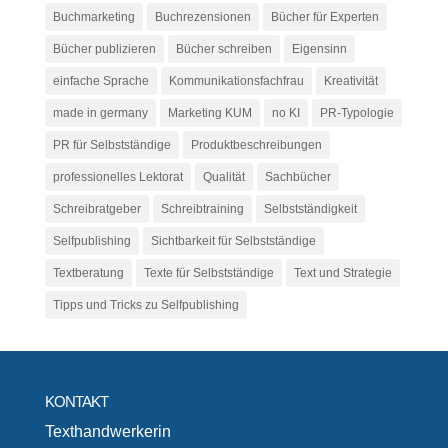
Buchmarketing
Buchrezensionen
Bücher für Experten
Bücher publizieren
Bücher schreiben
Eigensinn
einfache Sprache
Kommunikationsfachfrau
Kreativität
made in germany
Marketing KUM
no KI
PR-Typologie
PR für Selbstständige
Produktbeschreibungen
professionelles Lektorat
Qualität
Sachbücher
Schreibratgeber
Schreibtraining
Selbstständigkeit
Selfpublishing
Sichtbarkeit für Selbstständige
Textberatung
Texte für Selbstständige
Text und Strategie
Tipps und Tricks zu Selfpublishing
KONTAKT
Texthandwerkerin