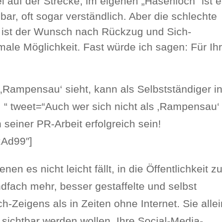
 auf der Strecke, im eigenen „Hasenloch“ ist 
bar, oft sogar verständlich. Aber die schlechte
ge ist der Wunsch nach Rückzug und Sich-
male Möglichkeit. Fast würde ich sagen: Für Ih
ls ‚Rampensau‘ sieht, kann als Selbstständiger i
n! “ tweet=“Auch wer sich nicht als ‚Rampensau‘
n seiner PR-Arbeit erfolgreich sein!
zAd99″]
enen es nicht leicht fällt, in die Öffentlichkeit z
ndfach mehr, besser gestaffelte und selbst
h-Zeigens als in Zeiten ohne Internet. Sie allei
sichtbar werden wollen, Ihre Social-Media-