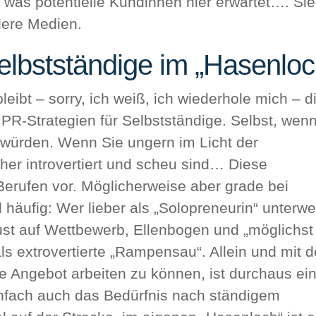
 was potentielle Kundinnen hier erwartet…. Sie
dere Medien.
elbstständige im „Hasenloc
leibt – sorry, ich weiß, ich wiederhole mich – d
r PR-Strategien für Selbstständige. Selbst, wen
 würden. Wenn Sie ungern im Licht der
eher introvertiert und scheu sind… Diese
erufen vor. Möglicherweise aber grade bei
 häufig: Wer lieber als „Solopreneurin“ unterw
 Lust auf Wettbewerb, Ellenbogen und „möglichst
 als extrovertierte „Rampensau“. Allein und mit d
le Angebot arbeiten zu können, ist durchaus ei
infach auch das Bedürfnis nach ständigem