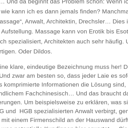
ch… Und da beginnt das Problem schon: Wenn i
, wie kann ich es dann jemals finden? Manchma
assage“, Anwalt, Architektin, Drechsler… Dies i
 Aufstellung. Massage kann von Erotik bis Esot
ch spezialisiert, Architekten auch sehr häufig.
rtigen. Oder Dildos.
Eine klare, eindeutige Bezeichnung muss her! D
. Und zwar am besten so, dass jeder Laie es sof
ss komprimierte Informationen die Lösung sind,
tändlichem Fachchinesisch… Und das braucht d
erungen. Um beispielsweise zu erklären, was s
 und HGB spezialisierten Anwalt verbirgt, ge
ch mit einem Firmenschild an der Hauswand dürf