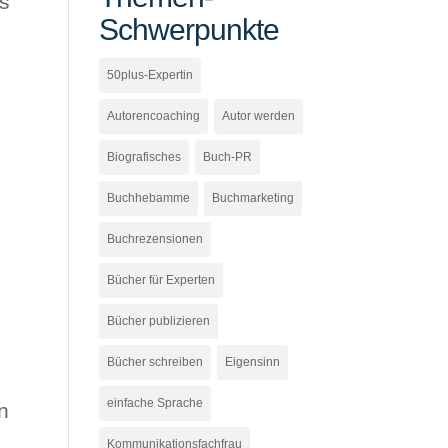
es
Schwerpunkte
50plus-Expertin
r
Autorencoaching
Autor werden
Biografisches
Buch-PR
n
Buchhebamme
Buchmarketing
Buchrezensionen
Bücher für Experten
Bücher publizieren
u
Bücher schreiben
Eigensinn
einfache Sprache
n
Kommunikationsfachfrau