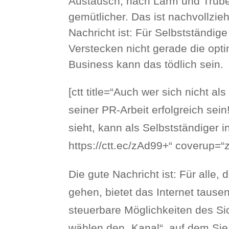
Austausch, nach Lärm und Trubel
gemütlicher. Das ist nachvollzieh
Nachricht ist: Für Selbstständi
Verstecken nicht gerade die opti
Business kann das tödlich sein.
[ctt title=“Auch wer sich nicht a
seiner PR-Arbeit erfolgreich sei
sieht, kann als Selbstständiger i
https://ctt.ec/zAd99+“ coverup=“
Die gute Nachricht ist: Für alle, d
gehen, bietet das Internet tause
steuerbare Möglichkeiten des Sic
wählen den „Kanal“, auf dem Sie 