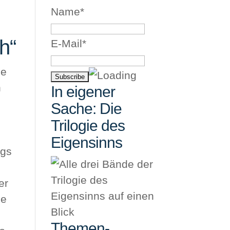
Name*
h“
E-Mail*
ie
n
In eigener
Sache: Die
Trilogie des
Eigensinns
egs
er
ne
Themen-