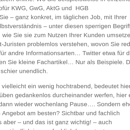
 wofür KWG, GwG, AktG und HGB
e – ganz konkret, im täglichen Job, mit Ihrer
elbstverständnis – unter diesen sperrigen Begrif
, wie Sie sie zum Nutzen Ihrer Kunden umsetz
ht-Juristen problemlos verstehen, wovon Sie re
für andre Informationsarten… Twitter etwa für 
en Sie kleine Fachartikel… Nur als Beispiele. D
schier unendlich.
 vielleicht ein wenig hochtrabend, bedeutet hie
 Rüben gedankenlos durcheinander werfen, hier 
d dann wieder wochenlang Pause…. Sondern eh
 Angebot am besten? Sichtbar und fachlich
s aber – und das ist ganz wichtig! – auch