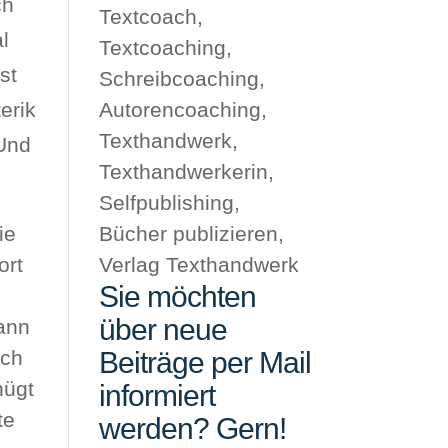
ch
l
st
erik
 Und
ie
ort
Sie möchten
über neue
ann
ich
Beiträge per Mail
nügt
informiert
te
werden? Gern!