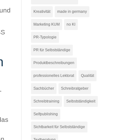
 und
Kreativität
made in germany
Marketing KUM
no KI
SS
PR-Typologie
PR für Selbstständige
n
Produktbeschreibungen
professionelles Lektorat
Qualität
Sachbücher
Schreibratgeber
-
Schreibtraining
Selbstständigkeit
Selfpublishing
das
Sichtbarkeit für Selbstständige
en
Textberatung