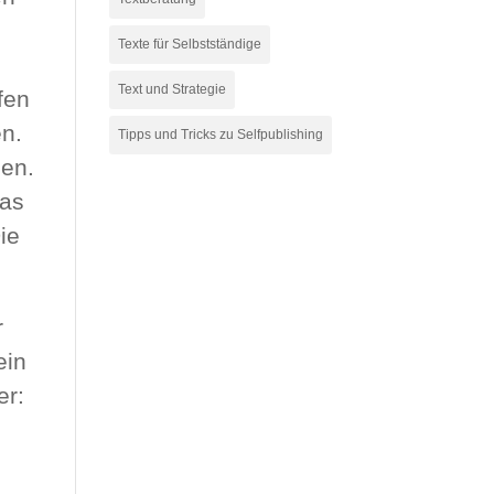
Texte für Selbstständige
Text und Strategie
fen
en.
Tipps und Tricks zu Selfpublishing
den.
das
ie
r
ein
er: