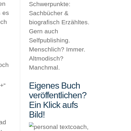
den
Schwerpunkte:
s es
Sachbücher &
ich
biografisch Erzähltes.
Gern auch
Selfpublishing.
Menschlich? Immer.
Altmodisch?
loch
Manchmal.
Eigenes Buch
8+“
veröffentlichen?
Ein Klick aufs
Bild!
rad