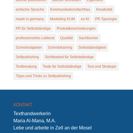
Bücher publizieren
Bücher schreiben
Eigensinn
einfache Sprache
Kommunikationsfachfrau
Kreativität
made in germany
Marketing KUM
no KI
PR-Typologie
PR für Selbstständige
Produktbeschreibungen
professionelles Lektorat
Qualität
Sachbücher
Schreibratgeber
Schreibtraining
Selbstständigkeit
Selfpublishing
Sichtbarkeit für Selbstständige
Textberatung
Texte für Selbstständige
Text und Strategie
Tipps und Tricks zu Selfpublishing
KONTAKT
Texthandwerkerin
Maria Al-Mana, M.A.
Lebe und arbeite in Zell an der Mosel