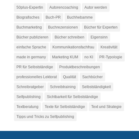
50plus-Expertin
Autorencoaching
Autor werden
Biografisches
Buch-PR
Buchhebamme
Buchmarketing
Buchrezensionen
Bücher für Experten
Bücher publizieren
Bücher schreiben
Eigensinn
einfache Sprache
Kommunikationsfachfrau
Kreativität
made in germany
Marketing KUM
no KI
PR-Typologie
PR für Selbstständige
Produktbeschreibungen
professionelles Lektorat
Qualität
Sachbücher
Schreibratgeber
Schreibtraining
Selbstständigkeit
Selfpublishing
Sichtbarkeit für Selbstständige
Textberatung
Texte für Selbstständige
Text und Strategie
Tipps und Tricks zu Selfpublishing