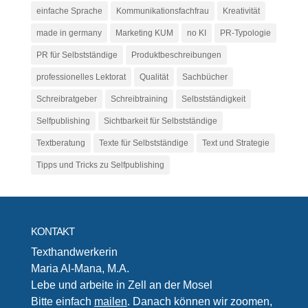
einfache Sprache
Kommunikationsfachfrau
Kreativität
made in germany
Marketing KUM
no KI
PR-Typologie
PR für Selbstständige
Produktbeschreibungen
professionelles Lektorat
Qualität
Sachbücher
Schreibratgeber
Schreibtraining
Selbstständigkeit
Selfpublishing
Sichtbarkeit für Selbstständige
Textberatung
Texte für Selbstständige
Text und Strategie
Tipps und Tricks zu Selfpublishing
KONTAKT
Texthandwerkerin
Maria Al-Mana, M.A.
Lebe und arbeite in Zell an der Mosel
Bitte einfach
mailen
. Danach können wir zoomen,