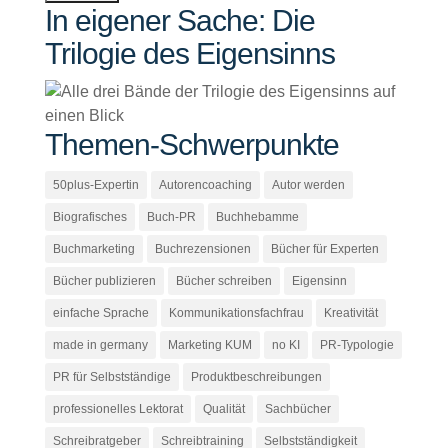
In eigener Sache: Die
Trilogie des Eigensinns
Themen-Schwerpunkte
50plus-Expertin
Autorencoaching
Autor werden
Biografisches
Buch-PR
Buchhebamme
Buchmarketing
Buchrezensionen
Bücher für Experten
Bücher publizieren
Bücher schreiben
Eigensinn
einfache Sprache
Kommunikationsfachfrau
Kreativität
made in germany
Marketing KUM
no KI
PR-Typologie
PR für Selbstständige
Produktbeschreibungen
professionelles Lektorat
Qualität
Sachbücher
Schreibratgeber
Schreibtraining
Selbstständigkeit