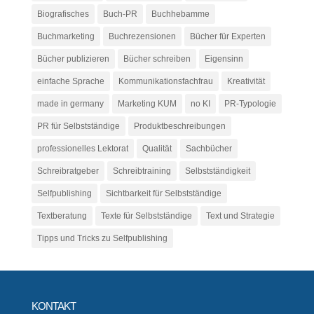
Biografisches
Buch-PR
Buchhebamme
Buchmarketing
Buchrezensionen
Bücher für Experten
Bücher publizieren
Bücher schreiben
Eigensinn
einfache Sprache
Kommunikationsfachfrau
Kreativität
made in germany
Marketing KUM
no KI
PR-Typologie
PR für Selbstständige
Produktbeschreibungen
professionelles Lektorat
Qualität
Sachbücher
Schreibratgeber
Schreibtraining
Selbstständigkeit
Selfpublishing
Sichtbarkeit für Selbstständige
Textberatung
Texte für Selbstständige
Text und Strategie
Tipps und Tricks zu Selfpublishing
KONTAKT