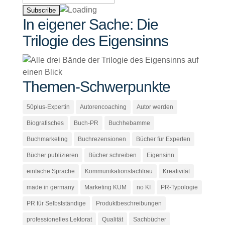
In eigener Sache: Die
Trilogie des Eigensinns
Themen-Schwerpunkte
50plus-Expertin
Autorencoaching
Autor werden
Biografisches
Buch-PR
Buchhebamme
Buchmarketing
Buchrezensionen
Bücher für Experten
Bücher publizieren
Bücher schreiben
Eigensinn
einfache Sprache
Kommunikationsfachfrau
Kreativität
made in germany
Marketing KUM
no KI
PR-Typologie
PR für Selbstständige
Produktbeschreibungen
professionelles Lektorat
Qualität
Sachbücher