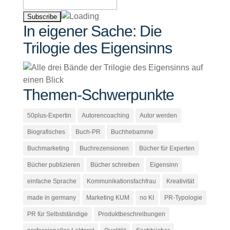
In eigener Sache: Die
Trilogie des Eigensinns
Themen-Schwerpunkte
50plus-Expertin
Autorencoaching
Autor werden
Biografisches
Buch-PR
Buchhebamme
Buchmarketing
Buchrezensionen
Bücher für Experten
Bücher publizieren
Bücher schreiben
Eigensinn
einfache Sprache
Kommunikationsfachfrau
Kreativität
made in germany
Marketing KUM
no KI
PR-Typologie
PR für Selbstständige
Produktbeschreibungen