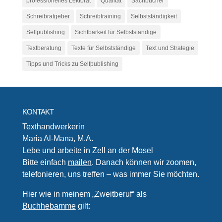
professionelles Lektorat
Qualität
Sachbücher
Schreibratgeber
Schreibtraining
Selbstständigkeit
Selfpublishing
Sichtbarkeit für Selbstständige
Textberatung
Texte für Selbstständige
Text und Strategie
Tipps und Tricks zu Selfpublishing
KONTAKT
Texthandwerkerin
Maria Al-Mana, M.A.
Lebe und arbeite in Zell an der Mosel
Bitte einfach
mailen
. Danach können wir zoomen,
telefonieren, uns treffen – was immer Sie möchten.
Hier wie in meinem „Zweitberuf“ als
Buchhebamme
gilt: